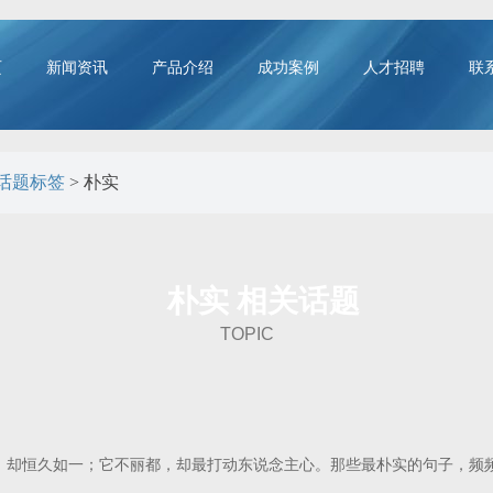
页
新闻资讯
产品介绍
成功案例
人才招聘
联
话题标签
> 朴实
朴实 相关话题
TOPIC
，却恒久如一；它不丽都，却最打动东说念主心。那些最朴实的句子，频频