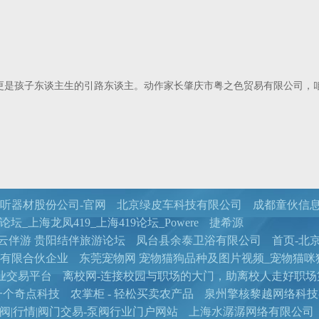
更是孩子东谈主生的引路东谈主。动作家长肇庆市粤之色贸易有限公司，
听器材股份公司-官网
北京绿皮车科技有限公司
成都童伙信
坛_上海龙凤419_上海419论坛_Powere
捷希源
 云伴游 贵阳结伴旅游论坛
凤台县余泰卫浴有限公司
首页-北
有限合伙企业
东莞宠物网 宠物猫狗品种及图片视频_宠物猫咪
业交易平台
离校网-连接校园与职场的大门，助离校人走好职场
一个奇点科技
农掌柜 - 轻松买卖农产品
泉州擎核黎越网络科技
阀|行情|阀门交易-泵阀行业门户网站
上海水潺潺网络有限公司