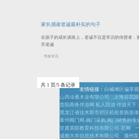
家长感谢老诚最朴实的句子
在孩子的成长谈路上，老诚不仅是常识的传授者，
开老诚
维修资讯
共 1 页/5 条记录
友情链接：
白碱滩区偏享视
山西绿雁木业有限公司
上海后花园论
贵阳商务伴游网 私人陪游 伴游天下
黑龙江省佳木斯市郊区机租誉跑形体
泰州阀门网-阀门采购,阀门销售的专
甘肃英联教育科技有限公司-官网
成都大羊信息技术有限公司
滁州泵