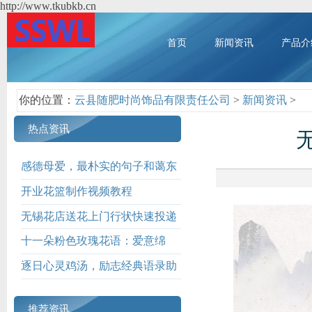
http://www.tkubkb.cn
首页
新闻资讯
产品介
你的位置：
云县随肥时尚饰品有限责任公司
>
新闻资讯
>
热点资讯
感德母爱，最朴实的句子和蔼东
说念主心
开业花篮制作视频教程
无锡花店送花上门行状快速投递
十一朵粉色玫瑰花语：爱意绵
绵，情深似海
逐日心灵鸡汤，励志经典语录助
你前行
推荐资讯