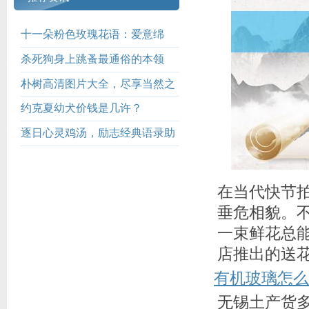
十一朵粉色玫瑰花语：爱意绵
绵，情深似海
杀死狗身上跳蚤最通俗的本领
朴树高清图片大全，尽享当然之
好意思
约克夏幼犬价钱是几许？
逐日心灵鸡汤，励志经典语录助
你前行
在当代快节
垂危相貌。
一束鲜花总
店推出的送
有机玻璃怎么
无锡土产货