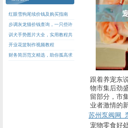
红眼雪狗尾续价钱及购买指南
步调灰龙猫价钱查询，一只些许
钱？
训犬手势图片大全，实用教程共
享
开业花篮制作视频教程
财务简历范文精选，助你孤高求
职成效
跟着养宠东
物市集后劲
留部分，市集
业者激情的
苏州泵阀网_
宠物零食好