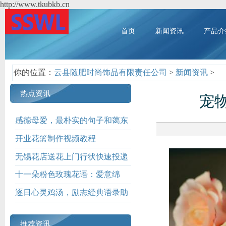
http://www.tkubkb.cn
首页
新闻资讯
产品介
你的位置：
云县随肥时尚饰品有限责任公司
>
新闻资讯
>
热点资讯
宠
感德母爱，最朴实的句子和蔼东
说念主心
开业花篮制作视频教程
无锡花店送花上门行状快速投递
十一朵粉色玫瑰花语：爱意绵
绵，情深似海
逐日心灵鸡汤，励志经典语录助
你前行
推荐资讯